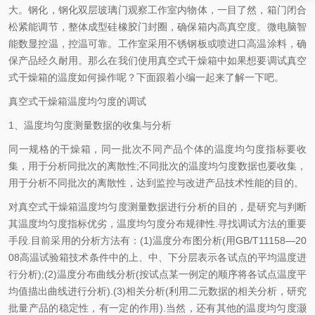
大。钢化，钢化双层玻璃门观察工作室内物体，一目了然，箱门闭合
松紧能调节，整体成型硅橡胶门封圈，确保箱内高真空度。微电脑智
能数显控温，控温可靠。工作室采用不锈钢板或喷进口高温涂料，确
保产品经久耐用。那么在我们使用真空式干燥箱中如果想要调试真空
式干燥箱的温度如何操作呢？下面跟着小编一起来了解一下吧。
真空式干燥箱温度均匀度的调试
1、温度均匀度测量数据的收集与分析
同一规格的干燥箱，同一批次不同产品个体的温度均匀度指标要收
集，用于分析同批次的离散性;不同批次的温度均匀度数据也要收集，
用于分析不同批次的离散性，达到监控与改进产品技术性能的目的。
对真空式干燥箱温度均匀度测量数据进行分析的目的，是研究与判断
其温度均匀度指标优劣，温度均匀度分布规律性.寻找调试方法的重要
手段.目前采用的分析方法有：(1)温度分布图分析(用GB/T11158—20
08高温试验箱技术条件中的上、中、下分层表示各试点的平均温度进
行分析);(2)温度分布曲线分析(按试点某一例定的顺序将各试点温度平
均值描出曲线进行分析).(3)相关分析(利用二元数据的相关分析，研究
批量产品的稳定性，有一定的作用).当然，还有其他的温度均匀度灏