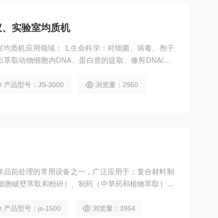
仪、实验室均质机
均质机应用领域： 1.生命科学：对细菌、病毒、孢子
萃取动物细胞内DNA、蛋白质的提取、修剪DNA/RN
内含物的萃取。 2.材料化学：对纳米材料如碳纳米管、
等材料的分散、均质、乳化、破碎、提取等。 3.中草
产品型号：JS-3000
浏览量：2950
解，加速化学反应。例如用于化学合成。
样品前处理的常用设备之一，广泛应用于：复合材料制
（细胞破壁萃取和粉碎）、制药（中草药和植物萃取）、
水处理（降解COD）、 均质混匀（加速溶解、化学反
产品型号：js-1500
浏览量：3954