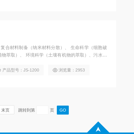
于：复合材料制备（纳米材料分散）、 生命科学（细胞破
植物萃取）、 环境科学（土壤有机物的萃取）、污水处
速溶解、化学反应合成，油水乳化）。
产品型号：JS-1200
浏览量：2953
末页
跳转到第
页