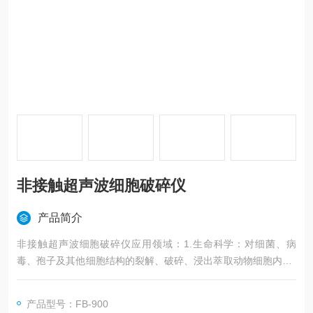
非接触超声波细胞破碎仪
产品简介
非接触超声波细胞破碎仪应用领域：1.生命科学：对细菌、病
毒、孢子及其他细胞结构的裂解、破碎、浸出萃取动物细胞内DN
A、蛋白质的提取、修剪DNA/RNA/染色质免疫沉淀技术，例如细
胞内含物的萃取。2.材料化学：对纳米材料如碳纳米管、石墨
产品型号：FB-900
烯、二氧化硅、土壤等材料的分散、均质、乳化、破碎、提取