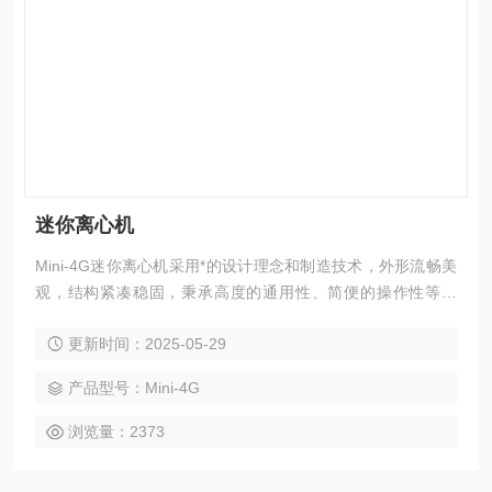
迷你离心机
Mini-4G迷你离心机采用*的设计理念和制造技术，外形流畅美
观，结构紧凑稳固，秉承高度的通用性、简便的操作性等优
点，同时具备“平稳启动”和“平稳制动”功能特性的离心机；该款
更新时间：2025-05-29
离心机非常适用于微管过滤及快速离心、微量血细胞分离、微
生物样品处理、PCR实验分区离心、防止离心管中液体挂壁等
产品型号：Mini-4G
现象，是处理小量离心样品。
浏览量：2373