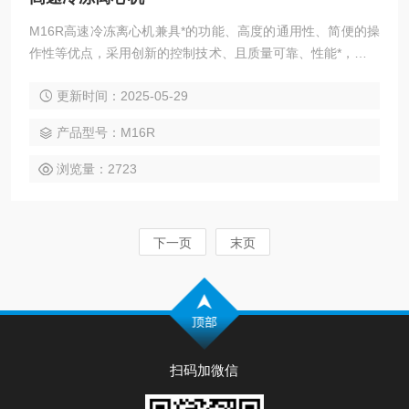
M16R高速冷冻离心机兼具*的功能、高度的通用性、简便的操
作性等优点，采用创新的控制技术、且质量可靠、性能*，而广
泛用于医学临床生化、血液学、免疫学及临床科研和分子生物
更新时间：2025-05-29
学研究以及工业实验室的常规分析，在遗传基因、蛋白核酸以
及PCR产物等实验研究中更为显著。
产品型号：M16R
浏览量：2723
下一页
末页
扫码加微信