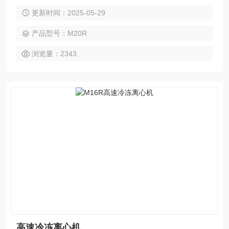
泛用于医学临床生化、血液学、免疫学及临床科研和分子生物
更新时间：2025-05-29
学研究以及工业实验室的常规分析，在遗传基因、蛋白核酸以
及PCR产物等实验研究中更为显著。
产品型号：M20R
浏览量：2343
高速冷冻离心机