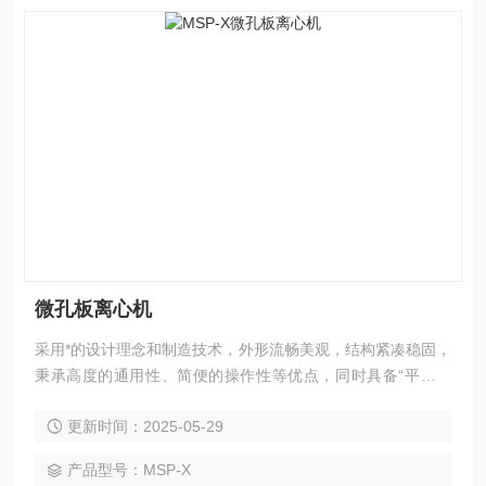
微孔板离心机
采用*的设计理念和制造技术，外形流畅美观，结构紧凑稳固，
秉承高度的通用性、简便的操作性等优点，同时具备“平稳启
动”和“平稳制动”功能特性的离心机；该款微孔板离心机非常适
更新时间：2025-05-29
用于96孔或384孔及小容量微孔板，同样适用带裙边、不带裙
边及各种标准PCR微孔板。
产品型号：MSP-X