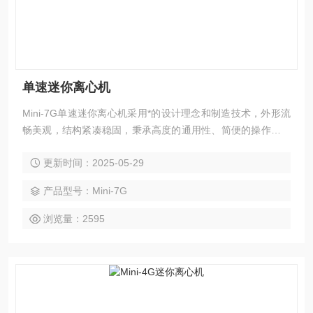
单速迷你离心机
Mini-7G单速迷你离心机采用*的设计理念和制造技术，外形流
畅美观，结构紧凑稳固，秉承高度的通用性、简便的操作性等
优点，同时具备“平稳启动”和“平稳制动”功能特性的离心机；该
更新时间：2025-05-29
款离心机非常适用于微管过滤及快速离心、微量血细胞分离、
微生物样品处理、PCR实验分区离心、防止离心管中液体挂壁
产品型号：Mini-7G
等现象，是处理小量离心样品。
浏览量：2595