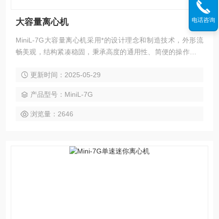
电话咨询
大容量离心机
MiniL-7G大容量离心机采用*的设计理念和制造技术，外形流
畅美观，结构紧凑稳固，秉承高度的通用性、简便的操作性等
优点，同时具备“平稳启动”和“平稳制动”功能特性的离心机；该
更新时间：2025-05-29
款迷你离心机非常适用于微管过滤及快速离心、微量血细胞分
离、微生物样品处理、PCR实验分区离心、防止离心管中液体
产品型号：MiniL-7G
挂壁等现象，是处理小批量离心样品。
浏览量：2646