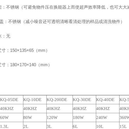
架：不锈钢（
可避免物件压在换能器上而使超声效率降低，也可大大
 盖：不锈钢（
减小噪音还可透明清晰看清处理的样品或清洗物件
）
水：无
寸：150×135×65（mm）
寸：180×170×140（mm）
：
KQ-05DE
KQ-10DE
KQ-200DE
KQ-30DE
KQ-40DE
KQ-
40KHZ
40KHZ
40KHZ
40KHZ
40KHZ
40K
60W
80W
120W
180W
240W
360
1.3L
2L
3L
6L
10L
15L