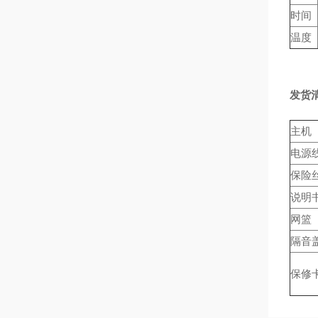
时间
温度
发货
主机
电源
保险
说明
网篮
隔音
保修