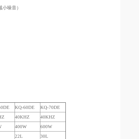
减小噪音
）
50DE
KQ-60DE
KQ-70DE
HZ
40KHZ
40KHZ
W
400W
600W
22L
30L