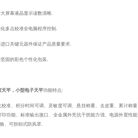
用大屏幕液晶显示读数清晰.
能化多点校准全电脑程序控制.
采用进口关键元器件保证产品质量要求.
用坚固的彩色个性化包装.
室天平，小型电子天平
功能特点:
化校准、积分时间可调、灵敏度可调、悬挂称重、去皮重、累计称量
打印功能、标准输出接口、全金属外壳抗干扰能力强、电源外置性能
试验、可拆卸式防风罩.