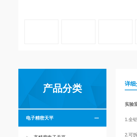
详细
产品分类
实验
电子精密天平
1.
2.可