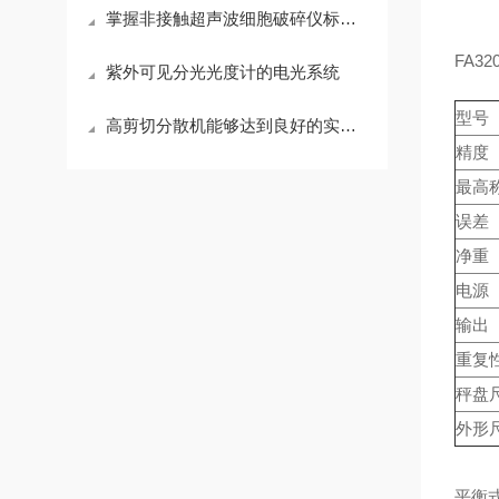
掌握非接触超声波细胞破碎仪标准操作流程确保实验结果的稳定性
FA3
紫外可见分光光度计的电光系统
型号
高剪切分散机能够达到良好的实验效果
精度
最高
误差
净重
电源
输出
重复
秤盘
外形
平衡