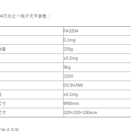
204万分之一电子天平参数：
FA3204
0.1mg
称量
220g
±0.2mg
9kg
220V
DC9V/9W
性
±0.1mg
尺寸
Φ80mm
尺寸
320×220×330mm
式电子天平