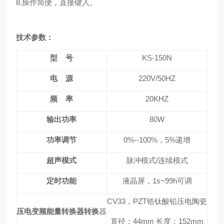
8.操作简便，直接键入。
技术参数：
型 号
KS-150N
电 源
220V/50HZ
频 率
20KHZ
输出功率
80W
功率调节
0%--100%，5%递增
超声模式
脉冲模式/连续模式
定时功能
液晶屏，1s~99h可调
CV33，PZT锆钛酸铅压电陶瓷
压电变频能量转换器转换
器
直径：44mm 长度：152mm