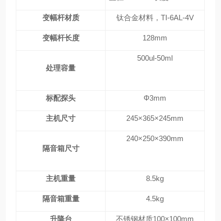
变幅杆材质
钛合金材料，TI-6AL-4V
变幅杆长度
12
8
mm
500ul-
5
0ml
处理容量
标配探头
Φ3mm
主机尺寸
245×365×245mm
240×250×390mm
隔音箱尺寸
主机重量
8.5kg
隔音箱重量
4.5kg
升降台
不锈钢材质100×100mm