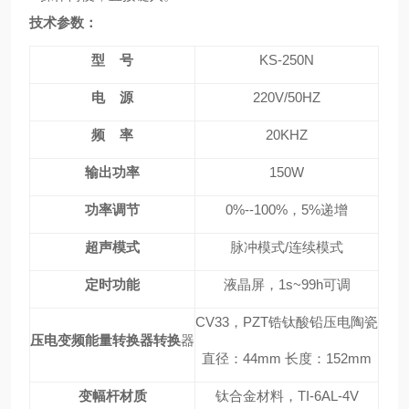
技术参数：
型 号
KS-250N
电 源
220V/50HZ
频 率
20KHZ
输出功率
150W
功率调节
0%--100%，5%递增
超声模式
脉冲模式/连续模式
定时功能
液晶屏，1s~99h可调
CV33，PZT锆钛酸铅压电陶瓷
压电变频能量转换器转换
器
直径：44mm 长度：152mm
变幅杆材质
钛合金材料，TI-6AL-4V