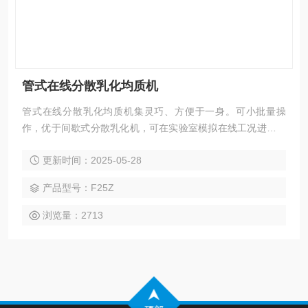
管式在线分散乳化均质机
管式在线分散乳化均质机集灵巧、方便于一身。可小批量操
作，优于间歇式分散乳化机，可在实验室模拟在线工况进行循
环或在线连续处理，具有高效均质无分散死角等特点。选用德
更新时间：2025-05-28
国原装马达，运行更稳定，噪声更小。高速马达，可选配不锈
钢带夹套工作腔或玻璃工作腔。高速旋转的转子与精密的定子
产品型号：F25Z
工作腔配合，依靠高线速度，产生强劲的液力剪切，离心挤
压、高速切割及碰撞，使物料充分分散、乳化、均质、粉碎、
浏览量：2713
混合。