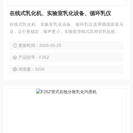
在线式乳化机、实验室乳化设备、循环乳仪
在线式乳化机、实验室乳化设备、循环乳仪选用德国原装马
达，运行更稳定，噪声更小。实验室管线式高剪切乳化机集灵
巧、方便于一身。卧式实验室乳化机可小批量操作，优于间歇
更新时间：2025-05-29
式分散乳化机，可在实验室模拟在线工况进行循环或在线连续
处理，具有高效均质无分散死角等特点。
产品型号：F25Z
浏览量：3204