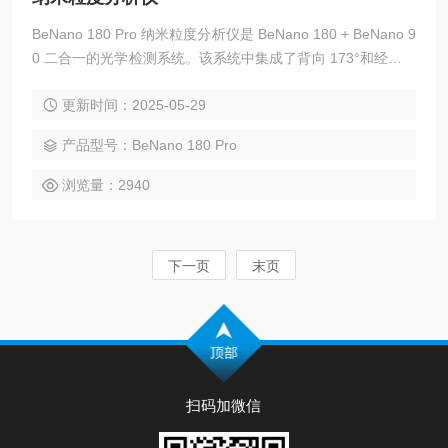
BeNano 180 Pro 纳米粒度分析仪是 BeNano 180 + BeNano 9
0 二合一的光学检测系统。该系统中集成了背向 173°和经典的
90°动态光散射 DLS 和静态光散射技术 SLS，可以准确的检测
更新时间：2025-05-29
各种浓度样品的粒径及粒径分布，可广泛的应用于化学、化
工、生物、制药、食品、材料等领域的基础研究和质量分析与
产品型号：BeNano 180 Pro
控制。双角度结合测量兼顾高低浓度样品，还具有检测极微量
样品的能力。
浏览量：2940
下一页
末页
扫码加微信