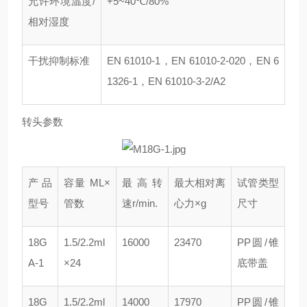
允许环境温度/
+5~40℃/80%
相对湿度
干扰抑制标准
EN 61010-1，EN 61010-2-020，EN 6
1326-1，EN 61010-3-2/A2
转头参数
产品
容量 ML×
最高转
最大相对离
试管类型
型号
管数
速r/min.
心力×g
尺寸
18G
1.5/2.2ml
16000
23470
PP圆/锥
A-1
×24
底带盖
18G
1.5/2.2ml
14000
17970
PP圆/锥