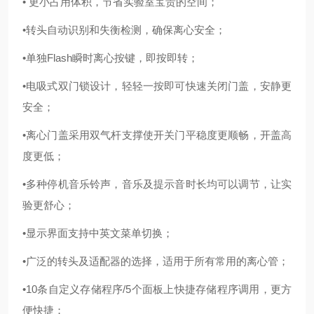
• 更小占用体积，节省实验室宝贵的空间；
•转头自动识别和失衡检测，确保离心安全；
•单独Flash瞬时离心按键，即按即转；
•电吸式双门锁设计，轻轻一按即可快速关闭门盖，安静更
安全；
•离心门盖采用双气杆支撑使开关门平稳度更顺畅，开盖高
度更低；
•多种停机音乐铃声，音乐及提示音时长均可以调节，让实
验更舒心；
•显示界面支持中英文菜单切换；
•广泛的转头及适配器的选择，适用于所有常用的离心管；
•10条自定义存储程序/5个面板上快捷存储程序调用，更方
便快捷；