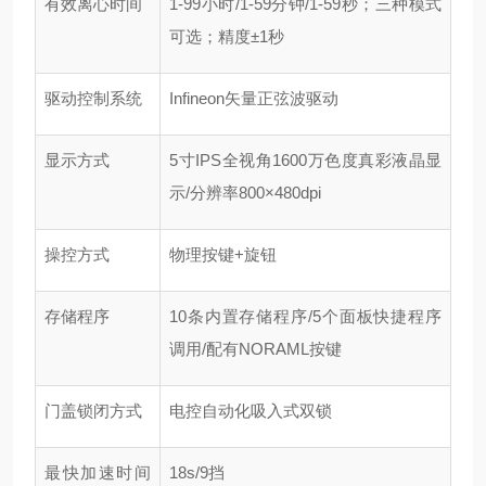
有效离心时间
1-99小时/1-59分钟/1-59秒；三种模式
可选；精度±1秒
驱动控制系统
Infineon矢量正弦波驱动
显示方式
5寸IPS全视角1600万色度真彩液晶显
示/分辨率800×480dpi
操控方式
物理按键+旋钮
存储程序
10条内置存储程序/5个面板快捷程序
调用/配有NORAML按键
门盖锁闭方式
电控自动化吸入式双锁
最快加速时间
18s/9挡