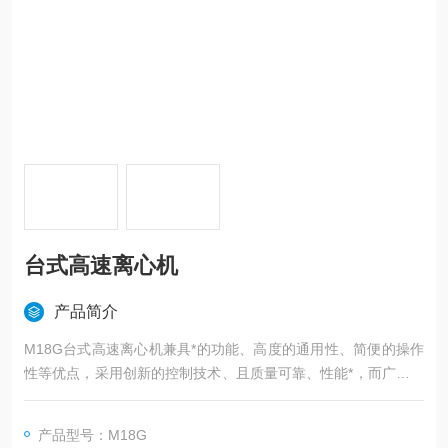
台式高速离心机
产品简介
M18G台式高速离心机兼具*的功能、高度的通用性、简便的操作
性等优点，采用创新的控制技术、且质量可靠、性能*，而广泛用
于医学临床生化、血液学、免疫学及临床科研和分子生物学研究
以及工业实验室的常规分析，在遗传基因、蛋白核酸以及PCR产
产品型号：M18G
物等实验研究中更为显著。