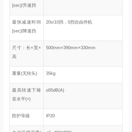
[sec]/升速挡
最快减速时间
20s/10挡，0挡自由停机
[sec]/降速挡
尺寸：长×宽×
500mm×390mm×330mm
高
重量(无转头)
35kg
最高转速下噪
≤65dB(A)
音水平(≈)
防护等级
IP20