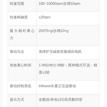
转速范围
100~15000rpm/步增10rpm
转速精确度
±20rpm
最大相对离心
20375×g/步增10×g
力
驱动马达
免维护无碳刷变频感应电机
有效离心时间
1-99分钟/1-99秒；两种模式可选；精
度±1秒
驱动控制系统
Infineon矢量正弦波驱动
显示方式
全数段/单色LED高亮数码管