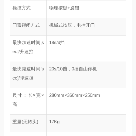
操控方式
物理按键+旋钮
门盖锁闭方式
机械式按压，电控开门
最快加速时间[s
18s/9挡
ec]/升速挡
最快减速时间[s
20s/10挡，0挡自由停机
ec]/降速挡
尺寸：长×宽×
280mm×360mm×250mm
高
重量(无转头)
17Kg