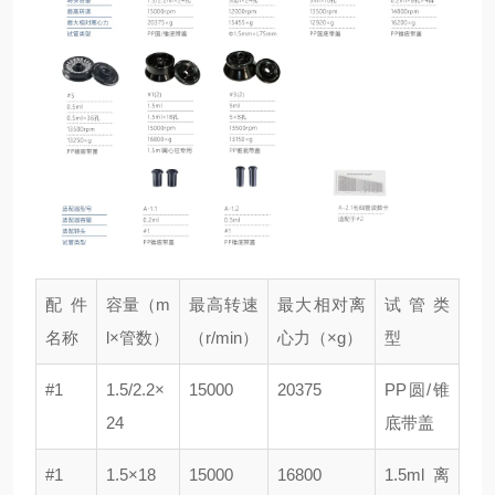
配件
容量（m
最高转速
最大相对离
试管类
名称
l×管数）
（r/min）
心力（×g）
型
#1
1.5/2.2×
15000
20375
PP圆/锥
24
底带盖
#1
1.5×18
15000
16800
1.5ml离